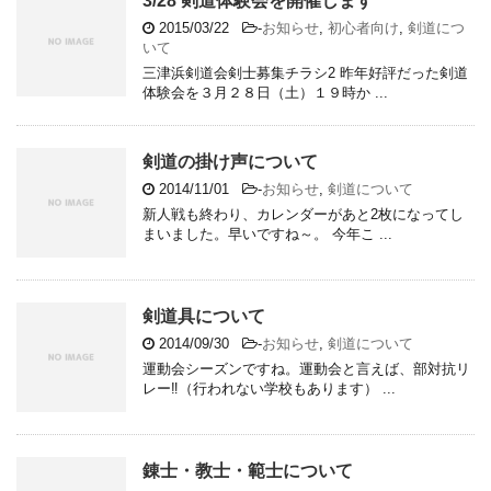
3/28 剣道体験会を開催します
2015/03/22
-
お知らせ
,
初心者向け
,
剣道につ
いて
三津浜剣道会剣士募集チラシ2 昨年好評だった剣道
体験会を３月２８日（土）１９時か ...
剣道の掛け声について
2014/11/01
-
お知らせ
,
剣道について
新人戦も終わり、カレンダーがあと2枚になってし
まいました。早いですね～。 今年こ ...
剣道具について
2014/09/30
-
お知らせ
,
剣道について
運動会シーズンですね。運動会と言えば、部対抗リ
レー‼（行われない学校もあります） ...
錬士・教士・範士について