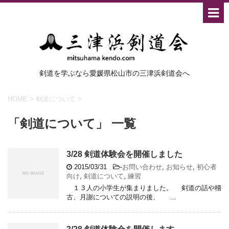
剣道を学ぶなら愛媛県松山市の三津浜剣道会へ
HOME
>
剣道について
>
「剣道について」 一覧
3/28 剣道体験会を開催しました
2015/03/31
-
お問い合わせ
,
お知らせ
,
初心者
向け
,
剣道について
,
練習
１３人の小学生が集まりました。 剣道の話や稽
古、月謝についての説明の後、 ...