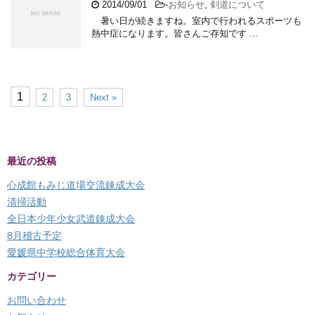
2014/09/01
-
お知らせ
,
剣道について
暑い日が続きますね。室内で行われるスポーツも
熱中症になります。皆さんご存知です ...
1
2
3
Next »
最近の投稿
心成館もみじ道場交流錬成大会
清掃活動
全日本少年少女武道錬成大会
8月稽古予定
愛媛県中学校総合体育大会
カテゴリー
お問い合わせ