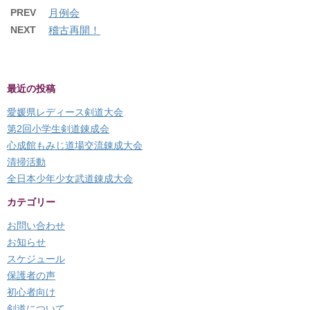
PREV
月例会
NEXT
稽古再開！
最近の投稿
愛媛県レディース剣道大会
第2回小学生剣道錬成会
心成館もみじ道場交流錬成大会
清掃活動
全日本少年少女武道錬成大会
カテゴリー
お問い合わせ
お知らせ
スケジュール
保護者の声
初心者向け
剣道について