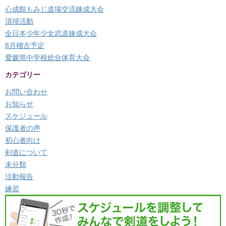
心成館もみじ道場交流錬成大会
清掃活動
全日本少年少女武道錬成大会
8月稽古予定
愛媛県中学校総合体育大会
カテゴリー
お問い合わせ
お知らせ
スケジュール
保護者の声
初心者向け
剣道について
未分類
活動報告
練習