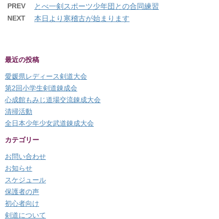
PREV
とべ一剣スポーツ少年団との合同練習
NEXT
本日より寒稽古が始まります
最近の投稿
愛媛県レディース剣道大会
第2回小学生剣道錬成会
心成館もみじ道場交流錬成大会
清掃活動
全日本少年少女武道錬成大会
カテゴリー
お問い合わせ
お知らせ
スケジュール
保護者の声
初心者向け
剣道について