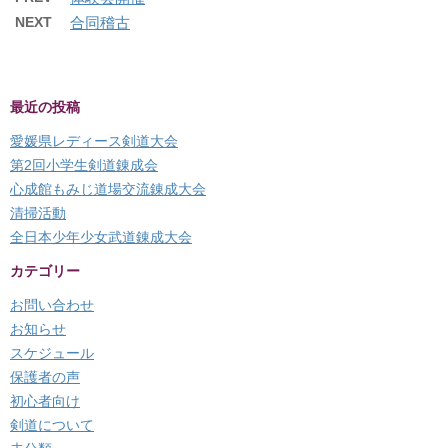
NEXT
合同稽古
最近の投稿
愛媛県レディース剣道大会
第2回小学生剣道錬成会
心成館もみじ道場交流錬成大会
清掃活動
全日本少年少女武道錬成大会
カテゴリー
お問い合わせ
お知らせ
スケジュール
保護者の声
初心者向け
剣道について