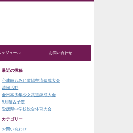
スケジュール
お問い合わせ
最近の投稿
心成館もみじ道場交流錬成大会
清掃活動
全日本少年少女武道錬成大会
8月稽古予定
愛媛県中学校総合体育大会
カテゴリー
お問い合わせ