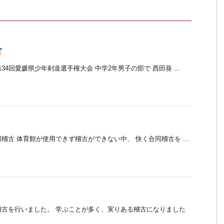
4回愛媛県少年剣道選手権大会 中学2年男子の部で 西田葵 ...
稽古 体育館が使用できず稽古ができない中、 快く合同稽古を ...
稽古を行いました。 学ぶことが多く、実りある稽古になりました